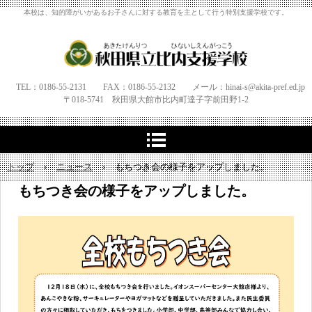
本校は、知的障がいがあるお子さんに対する教育を主として行う特別支援学校です。
TEL：0186-55-2131 FAX：0186-55-2132 メール：hinai-s@akita-pref.ed.jp
〒018-5741 秋田県大館市比内町達子字
前田野1‐
2
トップ
›
ニュース
›
もちつき会の様子をアップしました。
もちつき会の様子をアップしました。