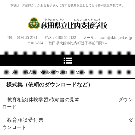
本校は、知的障がいがあるお子さんに対する教育を主として行う特別支援学校です。
TEL：0186-55-2131 FAX：0186-55-2132 メール：hinai-s@akita-pref.ed.jp
〒018-5741 秋田県大館市比内町達子字
前田野1‐
2
トップ
›
様式集（依頼のダウンロードなど）
様式集（依頼のダウンロードなど）
教育相談(体験学習)依頼書の見本
ダウン
ロード
教育相談受付票
ダ
ウンロード