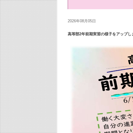
2026年08月05日
高等部2年前期実習の様子をアップし