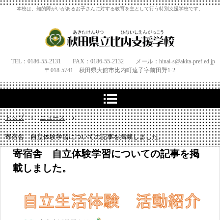
本校は、知的障がいがあるお子さんに対する教育を主として行う特別支援学校です。
TEL：0186-55-2131 FAX：0186-55-2132 メール：hinai-s@akita-pref.ed.jp
〒018-5741 秋田県大館市比内町達子字
前田野1‐
2
トップ
›
ニュース
›
寄宿舎 自立体験学習についての記事を掲載しました。
寄宿舎 自立体験学習についての記事を掲
載しました。