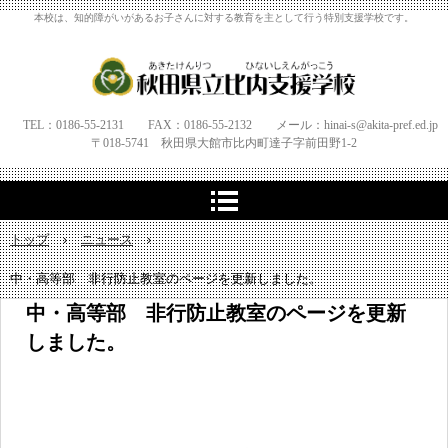
本校は、知的障がいがあるお子さんに対する教育を主として行う特別支援学校です。
TEL：0186-55-2131 FAX：0186-55-2132 メール：hinai-s@akita-pref.ed.jp
〒018-5741 秋田県大館市比内町達子字
前田野1‐
2
トップ
›
ニュース
›
中・高等部 非行防止教室のページを更新しました。
中・高等部 非行防止教室のページを更新
しました。