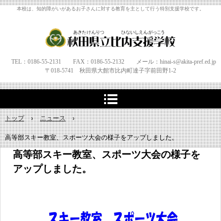
本校は、知的障がいがあるお子さんに対する教育を主として行う特別支援学校です。
TEL：0186-55-2131 FAX：0186-55-2132 メール：hinai-s@akita-pref.ed.jp
〒018-5741 秋田県大館市比内町達子字
前田野1‐
2
トップ
›
ニュース
›
高等部スキー教室、スポーツ大会の様子をアップしました。
高等部スキー教室、スポーツ大会の様子を
アップしました。