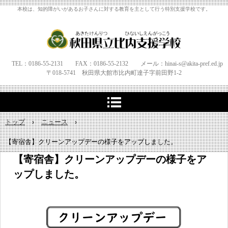
本校は、知的障がいがあるお子さんに対する教育を主として行う特別支援学校です。
TEL：0186-55-2131 FAX：0186-55-2132 メール：hinai-s@akita-pref.ed.jp
〒018-5741 秋田県大館市比内町達子字
前田野1‐
2
トップ
›
ニュース
›
【寄宿舎】クリーンアップデーの様子をアップしました。
【寄宿舎】クリーンアップデーの様子をア
ップしました。