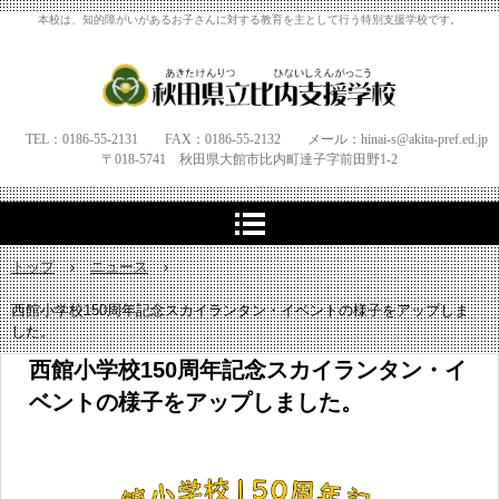
本校は、知的障がいがあるお子さんに対する教育を主として行う特別支援学校です。
TEL：0186-55-2131 FAX：0186-55-2132 メール：hinai-s@akita-pref.ed.jp
〒018-5741 秋田県大館市比内町達子字
前田野1‐
2
トップ
›
ニュース
›
西館小学校150周年記念スカイランタン・イベントの様子をアップしま
した。
西館小学校150周年記念スカイランタン・イ
ベントの様子をアップしました。