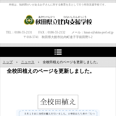
本校は、知的障がいがあるお子さんに対する教育を主として行う特別支援学校です。
TEL：0186-55-2131 FAX：0186-55-2132 メール：hinai-s@akita-pref.ed.jp
〒018-5741 秋田県大館市比内町達子字
前田野1‐
2
トップ
›
ニュース
›
全校田植えのページを更新しました。
全校田植えのページを更新しました。