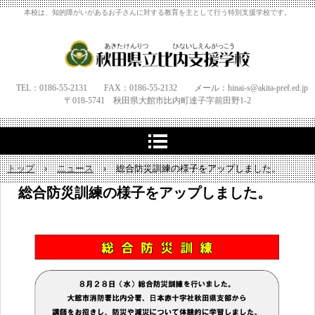
本校は、知的障がいがあるお子さんに対する教育を主として行う特別支援学校です。
TEL：0186-55-2131 FAX：0186-55-2132 メール：hinai-s@akita-pref.ed.jp
〒018-5741 秋田県大館市比内町達子字
前田野1‐
2
トップ
›
ニュース
›
総合防災訓練の様子をアップしました。
総合防災訓練の様子をアップしました。