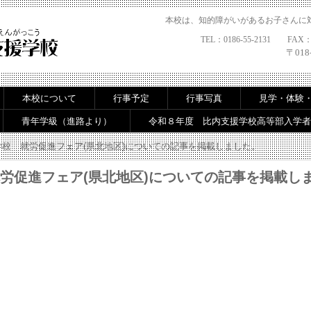
本校は、知的障がいがあるお子さんに
TEL：0186-55-2131 FAX：01
〒01
本校について
行事予定
行事写真
見学・体験
青年学級（進路より）
令和８年度 比内支援学校高等部入学者
校 就労促進フェア(県北地区)についての記事を掲載しました。
労促進フェア(県北地区)についての記事を掲載し