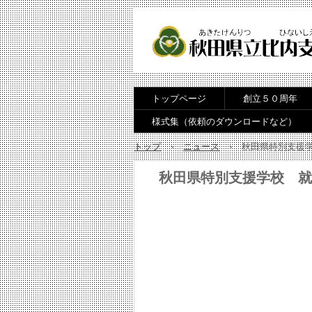
トップページ
創立５０周年
様式集（依頼のダウンロードなど）
トップ
›
ニュース
›
秋田県特別支援学
秋田県特別支援学校 就