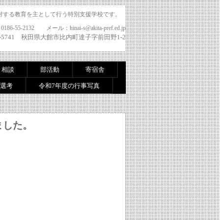
対する教育を主として行う特別支援学校です。
86-55-2132 メール：hinai-s@akita-pref.ed.jp
8-5741 秋田県大館市比内町達子字
前田野1‐
2
・相談
部活動
寄宿舎
選考
令和7年度の行事写真
ました。